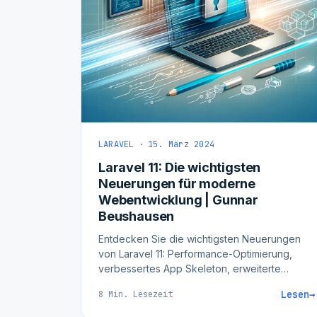
LARAVEL
·
15. März 2024
Laravel 11: Die wichtigsten
Neuerungen für moderne
Webentwicklung | Gunnar
Beushausen
Entdecken Sie die wichtigsten Neuerungen
von Laravel 11: Performance-Optimierung,
verbessertes App Skeleton, erweiterte
Sicherheit, WebSockets und optimierte API-
Lesen
→
8 Min. Lesezeit
Entwicklung für moderne Backend-Projekte.