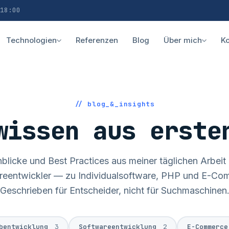
18:00
Technologien
Referenzen
Blog
Über mich
Ko
// blog_&_insights
wissen aus erste
nblicke und Best Practices aus meiner täglichen Arbeit 
reentwickler — zu Individualsoftware, PHP und E-Co
Geschrieben für Entscheider, nicht für Suchmaschinen
bentwicklung
3
Softwareentwicklung
2
E-Commerc