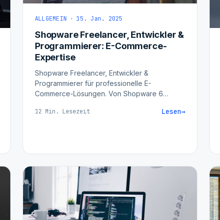
ALLGEMEIN
·
15. Jan. 2025
Shopware Freelancer, Entwickler &
Programmierer: E-Commerce-
Expertise
Shopware Freelancer, Entwickler &
Programmierer für professionelle E-
Commerce-Lösungen. Von Shopware 6
Entwicklung bis Custom Plugins - persönliche
Lesen
→
12 Min. Lesezeit
Betreuung zum fairen Preis.