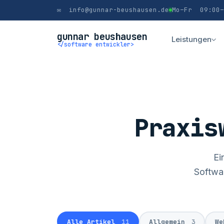
✉ info@gunnar-beushausen.de
Mo–Fr 09:00–
gunnar beushausen
Leistungen
</software entwickler>
Praxis
Ei
Softwa
Alle Artikel
11
Allgemein
3
We