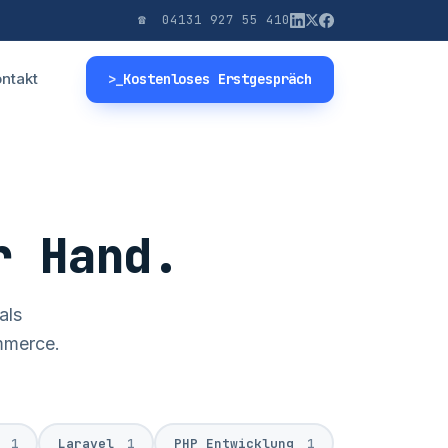
☎ 04131 927 55 410
ntakt
>_
Kostenloses Erstgespräch
r Hand.
als
mmerce.
.
e
1
Laravel
1
PHP Entwicklung
1