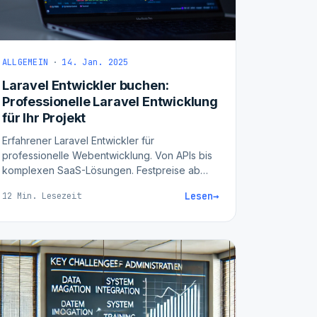
ALLGEMEIN
·
14. Jan. 2025
Laravel Entwickler buchen:
Professionelle Laravel Entwicklung
für Ihr Projekt
Erfahrener Laravel Entwickler für
professionelle Webentwicklung. Von APIs bis
komplexen SaaS-Lösungen. Festpreise ab
3.000 EUR. Jetzt unverbindlich beraten
Lesen
→
12 Min. Lesezeit
lassen.