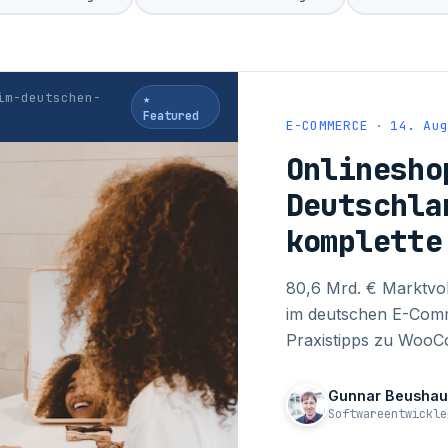
im-deutschen-
★
Featured
E-COMMERCE
·
14. Au
Onlinesho
Deutschla
komplette
80,6 Mrd. € Marktvo
im deutschen E-Comm
Praxistipps zu Woo
Gunnar Beushau
Softwareentwickle