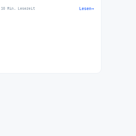
Vergleich. Jetzt informieren!
Lesen
→
10 Min. Lesezeit