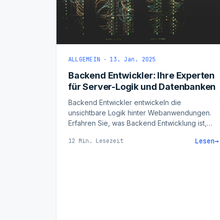
ALLGEMEIN
·
13. Jan. 2025
Backend Entwickler: Ihre Experten
für Server-Logik und Datenbanken
Backend Entwickler entwickeln die
unsichtbare Logik hinter Webanwendungen.
Erfahren Sie, was Backend Entwicklung ist,
was Backend Entwickler machen und was
Lesen
→
12 Min. Lesezeit
gute Entwickler auszeichnet.