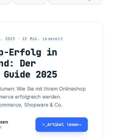
g. 2025
·
12 Min. Lesezeit
p-Erfolg in
nd: Der
 Guide 2025
lumen: Wie Sie mit Ihrem Onlineshop
erce erfolgreich werden.
Commerce, Shopware & Co.
sen
>_
Artikel lesen
→
r