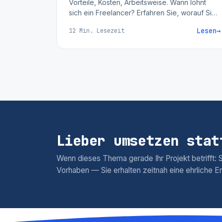
Vorteile, Kosten, Arbeitsweise. Wann lohnt
sich ein Freelancer? Erfahren Sie, worauf Sie
achten sollten.
Lesen
→
12 Min. Lesezeit
Lieber umsetzen stat
Wenn dieses Thema gerade Ihr Projekt betrifft: Sc
Vorhaben — Sie erhalten zeitnah eine ehrliche E