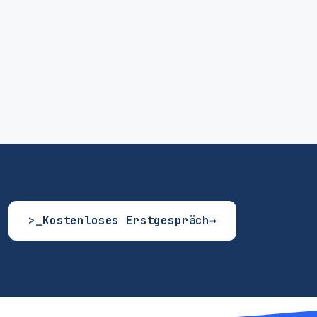
>_
Kostenloses Erstgespräch
→