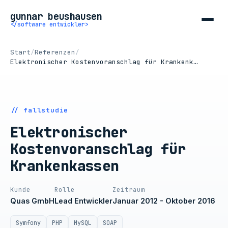
gunnar beushausen
</software entwickler>
Start
/
Referenzen
/
Elektronischer Kostenvoranschlag für Krankenk…
// fallstudie
Elektronischer
Kostenvoranschlag für
Krankenkassen
Kunde
Rolle
Zeitraum
Quas GmbH
Lead Entwickler
Januar 2012 - Oktober 2016
Symfony
PHP
MySQL
SOAP