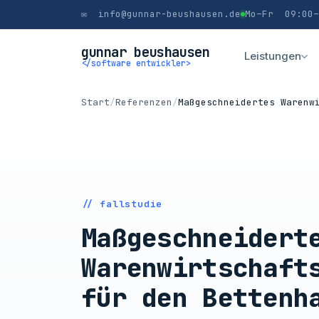
✉ info@gunnar-beushausen.de
Mo–Fr 09:00–
gunnar beushausen
Leistungen
</software entwickler>
Start
/
Referenzen
/
Maßgeschneidertes Warenw
// fallstudie
Maßgeschneidert
Warenwirtschaft
für den Bettenh