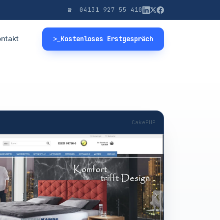
☎ 04131 927 55 410
ntakt
>_
Kostenloses Erstgespräch
CakePHP