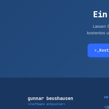
Ein
Lassen S
kostenlos u
>_
Kost
UN
gunnar beushausen
</software entwickler>
Ü
›