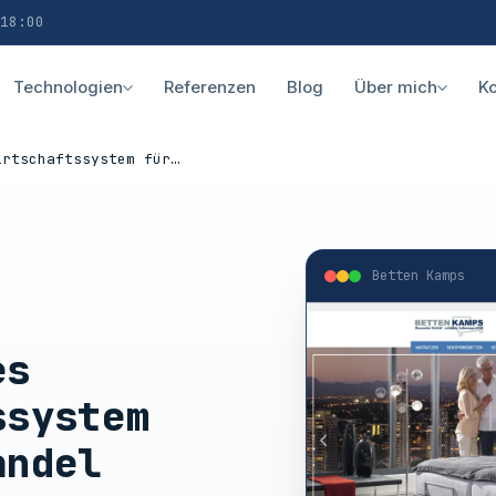
18:00
Technologien
Referenzen
Blog
Über mich
Ko
irtschaftssystem für…
Betten Kamps
es
ssystem
andel