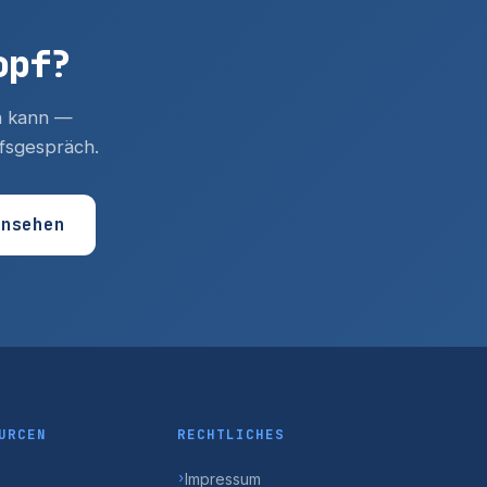
opf?
en kann —
ufsgespräch.
ansehen
URCEN
RECHTLICHES
Impressum
›