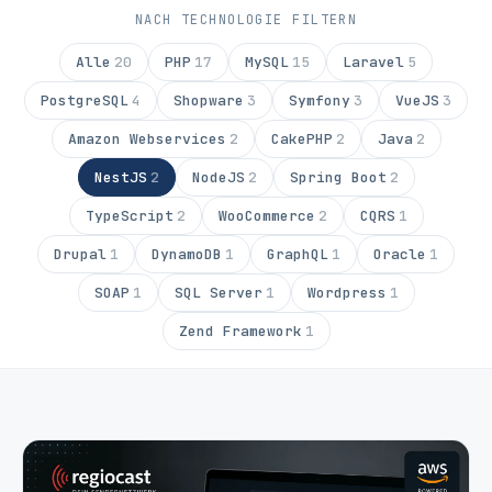
NACH TECHNOLOGIE FILTERN
Alle
20
PHP
17
MySQL
15
Laravel
5
PostgreSQL
4
Shopware
3
Symfony
3
VueJS
3
Amazon Webservices
2
CakePHP
2
Java
2
NestJS
2
NodeJS
2
Spring Boot
2
TypeScript
2
WooCommerce
2
CQRS
1
Drupal
1
DynamoDB
1
GraphQL
1
Oracle
1
SOAP
1
SQL Server
1
Wordpress
1
Zend Framework
1