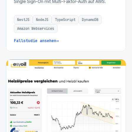
Single Sign-On mit Multi-Faktor-Auth auf AWS.
NestJS
NodeJS
TypeScript
DynamoDB
Amazon Webservices
Fallstudie ansehen
→