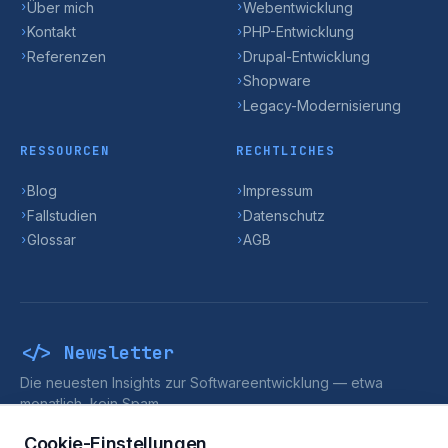
Über mich
Webentwicklung
›
›
Kontakt
PHP-Entwicklung
›
›
Referenzen
Drupal-Entwicklung
›
›
Shopware
›
Legacy-Modernisierung
›
RESSOURCEN
RECHTLICHES
Blog
Impressum
›
›
Fallstudien
Datenschutz
›
›
Glossar
AGB
›
›
</> Newsletter
Die neuesten Insights zur Softwareentwicklung — etwa
monatlich, kein Spam.
>_
Abonnieren
Cookie-Einstellungen