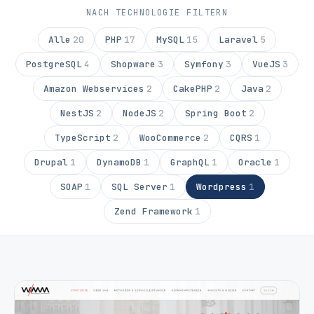
NACH TECHNOLOGIE FILTERN
Alle
20
PHP
17
MySQL
15
Laravel
5
PostgreSQL
4
Shopware
3
Symfony
3
VueJS
3
Amazon Webservices
2
CakePHP
2
Java
2
NestJS
2
NodeJS
2
Spring Boot
2
TypeScript
2
WooCommerce
2
CQRS
1
Drupal
1
DynamoDB
1
GraphQL
1
Oracle
1
SOAP
1
SQL Server
1
Wordpress
1
Zend Framework
1