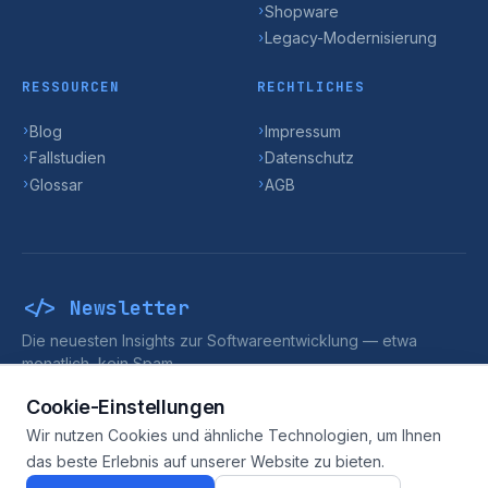
Shopware
›
Legacy-Modernisierung
›
RESSOURCEN
RECHTLICHES
Blog
Impressum
›
›
Fallstudien
Datenschutz
›
›
Glossar
AGB
›
›
</> Newsletter
Die neuesten Insights zur Softwareentwicklung — etwa
monatlich, kein Spam.
>_
Abonnieren
Cookie-Einstellungen
Wir nutzen Cookies und ähnliche Technologien, um Ihnen
das beste Erlebnis auf unserer Website zu bieten.