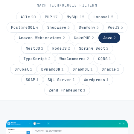
NACH TECHNOLOGIE FILTERN
Alle
20
PHP
17
MySQL
15
Laravel
5
PostgreSQL
4
Shopware
3
Symfony
3
VueJS
3
Amazon Webservices
2
CakePHP
2
Java
2
NestJS
2
NodeJS
2
Spring Boot
2
TypeScript
2
WooCommerce
2
CQRS
1
Drupal
1
DynamoDB
1
GraphQL
1
Oracle
1
SOAP
1
SQL Server
1
Wordpress
1
Zend Framework
1