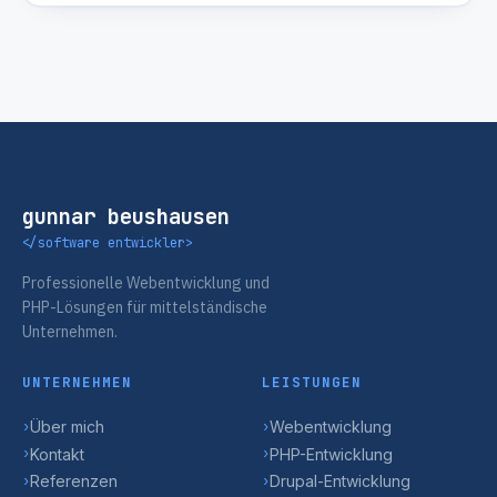
gunnar beushausen
</software entwickler>
Professionelle Webentwicklung und
PHP-Lösungen für mittelständische
Unternehmen.
UNTERNEHMEN
LEISTUNGEN
Über mich
Webentwicklung
›
›
Kontakt
PHP-Entwicklung
›
›
Referenzen
Drupal-Entwicklung
›
›