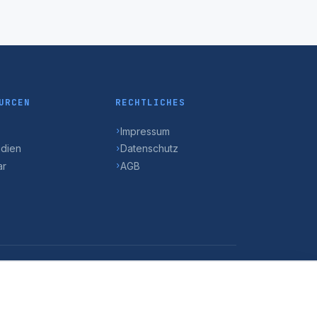
URCEN
RECHTLICHES
Impressum
›
udien
Datenschutz
›
ar
AGB
›
>_
Abonnieren