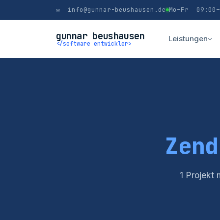
✉ info@gunnar-beushausen.de
Mo–Fr 09:00–
gunnar beushausen
Leistungen
</software entwickler>
Zend
1 Projekt