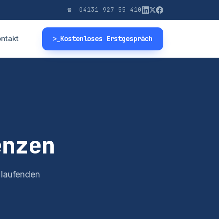
☎ 04131 927 55 410
ntakt
>_
Kostenloses Erstgespräch
nzen
 laufenden