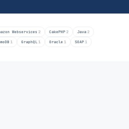
mazon Webservices
2
CakePHP
2
Java
2
amoDB
1
GraphQL
1
Oracle
1
SOAP
1