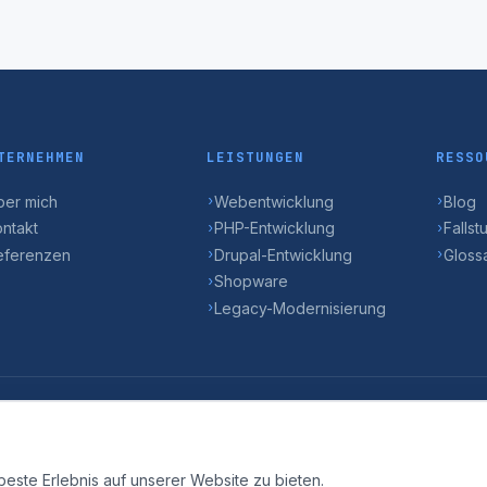
TERNEHMEN
LEISTUNGEN
RESSO
ber mich
Webentwicklung
Blog
›
›
ontakt
PHP-Entwicklung
Fallst
›
›
eferenzen
Drupal-Entwicklung
Gloss
›
›
Shopware
›
Legacy-Modernisierung
›
etwa monatlich, kein Spam.
este Erlebnis auf unserer Website zu bieten.