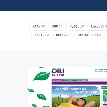
Alle
20
PHP
17
MySQL
15
Laravel
5
NestJS
2
NodeJS
2
Spring Boot
2