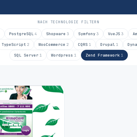
NACH TECHNOLOGIE FILTERN
PostgreSQL
4
Shopware
3
Symfony
3
VueJS
3
A
TypeScript
2
WooCommerce
2
CQRS
1
Drupal
1
Dyn
SQL Server
1
Wordpress
1
Zend Framework
1