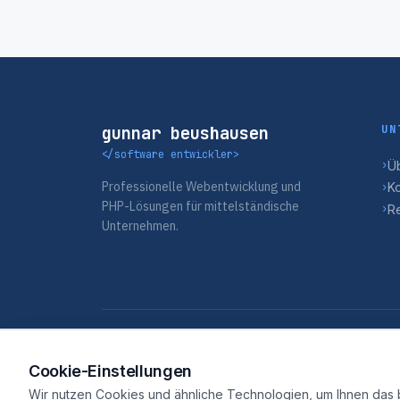
UN
gunnar beushausen
</software entwickler>
Ü
›
Professionelle Webentwicklung und
K
›
PHP-Lösungen für mittelständische
R
›
Unternehmen.
</> Newsletter
Cookie-Einstellungen
Die neuesten Insights zur Softwareentwicklung — 
Wir nutzen Cookies und ähnliche Technologien, um Ihnen das b